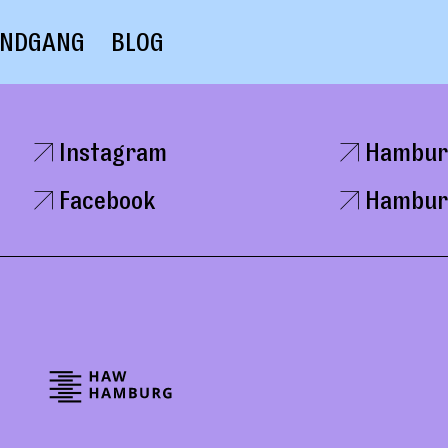
NDGANG
BLOG
🡥 Instagram
🡥 Hambur
🡥 Facebook
🡥 Hamburg