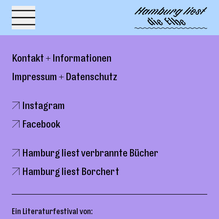
Skip to content
Kontakt + Informationen
Impressum + Datenschutz
🡥 Instagram
🡥 Facebook
🡥 Hamburg liest verbrannte Bücher
🡥 Hamburg liest Borchert
Ein Literaturfestival von: